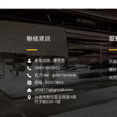
聯絡資訊
服
專業諮詢 : 陳先生
防護
0983-960052
欄杆
官方LINE : @967emhnk
共同
統編 : 93517804
d198771@gmail.com
台南市新化區全興里11鄰
竹子脚235-1號