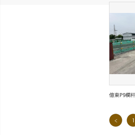
億東P9欄
1